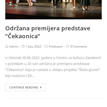
Održana premijera predstave
“Čekaonica”
Admin
1 Jula, 2022
Predstave
0 Comments
U četvrtak 30.06.2022. godine u Centru za kulturu Zavidovići
s početkom u 20 sati održana je premijera predstave
"Čekaonica" koja je nastala u sklopu projekta "Škola glume"
koji realizira CZK…
CONTINUE READING