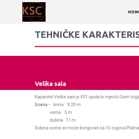
HOM
TEHNIČKE KARAKTERIS
Velika sala
Kapacitet Velike sale je 431 sjedeće mjesto.Osim toga
Scena
– širina 9.20 m
visina 5 m
dubina 11 m
Dubina scene se može korigovati sa 10 cugova.Platna 