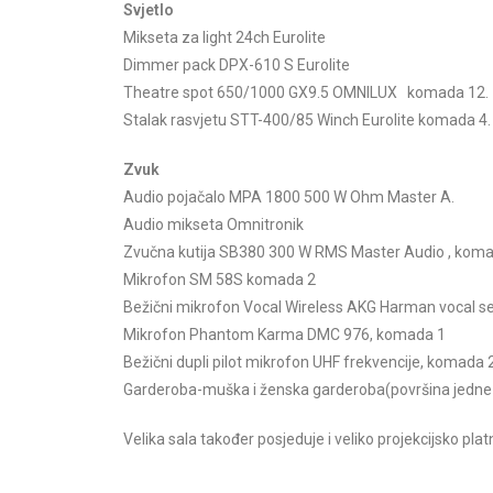
Svjetlo
Mikseta za light 24ch Eurolite
Dimmer pack DPX-610 S Eurolite
Theatre spot 650/1000 GX9.5 OMNILUX komada 12.
Stalak rasvjetu STT-400/85 Winch Eurolite komada 4.
Zvuk
Audio pojačalo MPA 1800 500 W Ohm Master A.
Audio mikseta Omnitronik
Zvučna kutija SB380 300 W RMS Master Audio , kom
Mikrofon SM 58S komada 2
Bežični mikrofon Vocal Wireless AKG Harman vocal 
Mikrofon Phantom Karma DMC 976, komada 1
Bežični dupli pilot mikrofon UHF frekvencije, komada 
Garderoba-muška i ženska garderoba(površina jedne
Velika sala također posjeduje i veliko projekcijsko pl