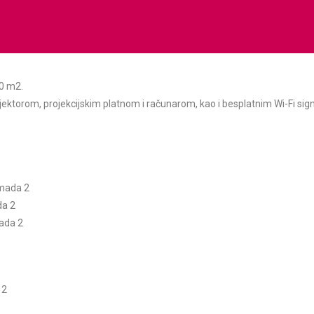
00 m2.
jektorom, projekcijskim platnom i računarom, kao i besplatnim Wi-Fi sig
omada 2
a 2
ada 2
2