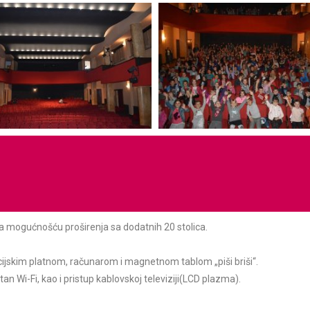
sa mogućnošću proširenja sa dodatnih 20 stolica.
ijskim platnom, računarom i magnetnom tablom „piši briši“.
an Wi-Fi, kao i pristup kablovskoj televiziji(LCD plazma).