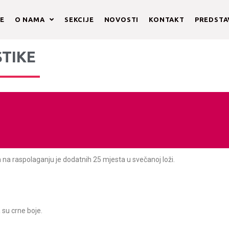
E
O NAMA
SEKCIJE
NOVOSTI
KONTAKT
PREDST
TIKE
 na raspolaganju je dodatnih 25 mjesta u svečanoj loži.
su crne boje.