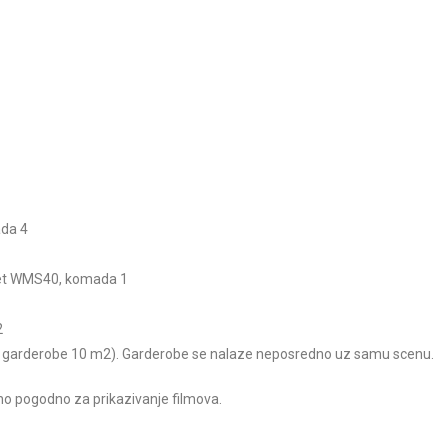
ada 4
set WMS40, komada 1
2
 garderobe 10 m2). Garderobe se nalaze neposredno uz samu scenu.
atno pogodno za prikazivanje filmova.