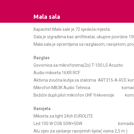
Mala sala
Kapacitet Male sale je 72 sjedeća mjesta.
Sala je izgrađena kao amfiteatar, ukupne površine 1
Mala sala je opremljena sa razglasom, rasvjetom, pro
Razglas
Govornica sa mikrofonima(2x) T-100 LS Acustic
Audio mikseta 16XR RCF
Aktivna zvučna kutija sa stalcima ART315-A-RCF, k
Mikrofon MB3K Audio Tehnica komad
Bežični dupli pilot mikrofon UHF frekvencije kom
Rasvjeta
Mikseta za light 24ch EUROLITE
Led 100 W COB 50W+50W komada 
Alu cijev za vješanje rasvjetnih tijela( visina 2,5 m ).