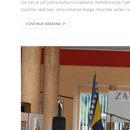
Iza nas je još jedna kulturno-zabavna manifestacija "Lj
različite sadržaje, od promocije knjige, muzičke večeri,
CONTINUE READING