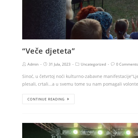
“Veče djeteta”
Admin
31 Jula, 2023
Uncategorized
0 Comments
Sinoć, u četvrtoj noći kulturno-zabavne manifestacije"Lj
plesali, crtali...a u svemu tome su nam pomagali volo
CONTINUE READING