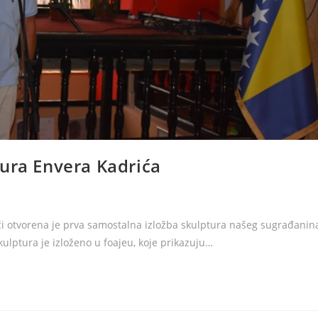
tura Envera Kadrića
ići otvorena je prva samostalna izložba skulptura našeg sugrađanin
lptura je izloženo u foajeu, koje prikazuju…