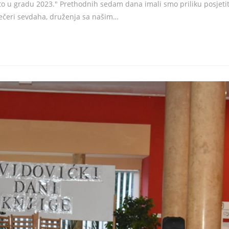
eto u gradu 2023." Prethodnih sedam dana imali smo priliku posjetit
 večeri sevdaha, druženja sa našim…