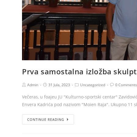
Prva samostalna izložba skulp
Admin
31 Jula, 2023
Uncategorized
0 Comments
Večeras, u foajeu JU "Kulturno-sportski centar" Zavidov
Envera Kadrića pod nazivom "Moien Raja". Ukupno 11 sku
CONTINUE READING