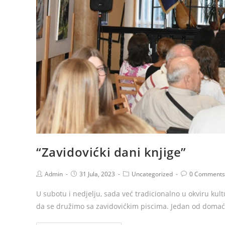
“Zavidovićki dani knjige”
Admin
31 Jula, 2023
Uncategorized
0 Comments
U subotu i nedjelju, sada već tradicionalno u okviru kul
da se družimo sa zavidovićkim piscima. Jedan od domaći