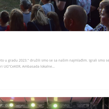
eto u gradu 2023." družili smo se sa našim najmlađim. Igrali smo se
nteri UG"CeKER, Ambasada lokalne…