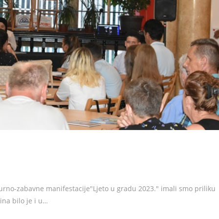
turno-zabavne manifestacije"Ljeto u gradu 2023." imali smo priliku
na bilo je i u…