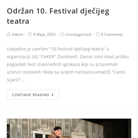
Održan 10. Festival dječijeg
teatra
Admin
8 Maja, 2023
Uncategorized
0 Comments
Uspješno je završen "10.Festival dječijeg teatra" u
organizaciji UG "CeKER" Zavidovići. Danas smo imali priliku
pogledati šest izvanrednih igrokaza koji su pripremali
učenici osnovnih škola sa svojim nastavnicama(OŠ "Ćamil
Sijarić"…
CONTINUE READING