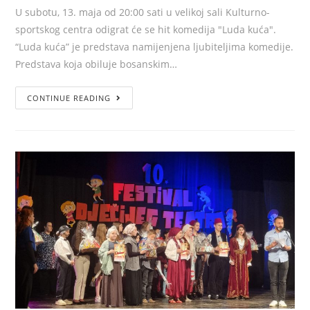
U subotu, 13. maja od 20:00 sati u velikoj sali Kulturno-
sportskog centra odigrat će se hit komedija "Luda kuća".
“Luda kuća” je predstava namijenjena ljubiteljima komedije.
Predstava koja obiluje bosanskim…
CONTINUE READING