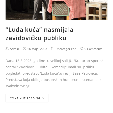
“Luda kuća” nasmijala
zavidovićku publiku
Admin
16 Maja, 2023
Uncategorized
0 Comments
Dana 13.5.2023. godine u velikoj sali JU "Kulturno-sportski
centar" Zavidovići ljubitelji komedije imali su priliku
pogledati predstavu“Luda kuća“,u režiji Saše Petrovića.
Predstava koja obiluje bosanskim humorom i scenama iz
svakodnevnog…
CONTINUE READING