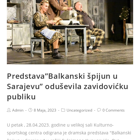
Predstava”Balkanski špijun u
Sarajevu” oduševila zavidovićku
publiku
Admin
8 Maja, 2023
Uncategorized
0 Comments
U petak , 28.04.2023. godine u velikoj sali Kulturno-
sportskog centra odigrana je dramska predstava "Balkanski