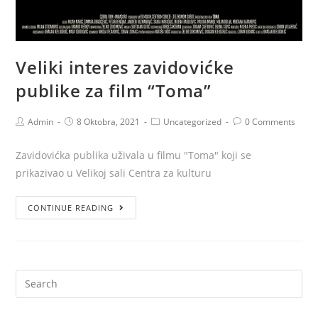
Veliki interes zavidovićke
publike za film “Toma”
Admin
8 Oktobra, 2021
Uncategorized
0 Comments
Zavidovićka publika uživala u filmu "Toma" koji se
prikazivao u Velikoj sali Centra za kulturu
CONTINUE READING