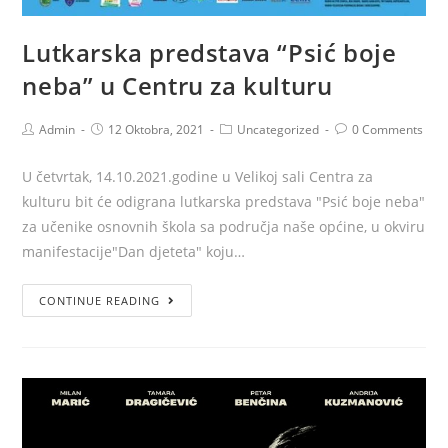
Lutkarska predstava “Psić boje
neba” u Centru za kulturu
Admin
12 Oktobra, 2021
Uncategorized
0 Comments
U četvrtak, 14.10.2021.godine u Velikoj sali Centra za
kulturu bit će odigrana lutkarska predstava "Psić boje neba"
za učenike osnovnih škola sa područja naše općine, u okviru
manifestacije"Dan djeteta" koju…
CONTINUE READING