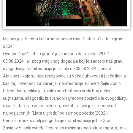
Iza nas je još jedna kulturno-zabavna manifestacija”Ljeto u gradu
2024.”
Ovogodišnje “Ljeto u gradu” je planirano da traje od 29.07-
05.08.2024., ali zbog tragičnog događaja koji je zadesio naš grad,
ovogodišnja manifestacija je trajala do 03.08.2024. godine.
Aktivnosti koje se nisu realizovale su Veče duhovnosti (veče ilahija i
kasida) i Svečano zatvaranje manifestacije, koncert Šejle Zonić.
U šest dana, koliko je trajala manifestacija veliki broj naših
sugrađana, ali i gostiju iz susjednih gradova posjetilo je ovogodišnju
manifestaciju, a po procjeni organizatora ovo je bilo jedno od
najposjećenijih “Ljeta u gradu” od samog početka(2002.).
Generalni pokrovitelj ovogodišnje manifestacije je bio Grad
Zavidovići, pokrovitelji: Federalno ministarstvo kulture i sporta, dok