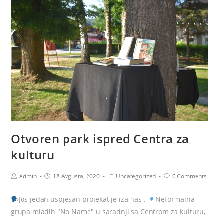
Otvoren park ispred Centra za
kulturu
Admin
18 Avgusta, 2020
Uncategorized
0 Comments
Još jedan uspješan projekat je iza nas .
Neformalna
grupa mladih "No Name" u saradnji sa Centrom za kulturu,