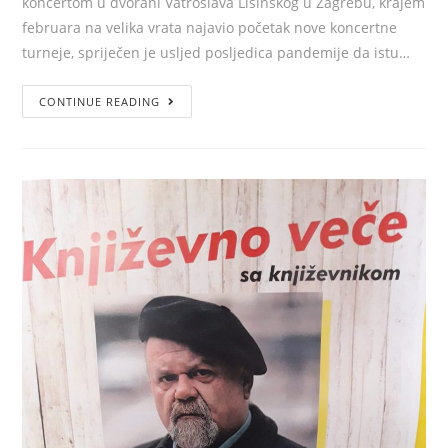
koncertom u dvorani Vatroslava Lisinskog u Zagrebu, krajem
februara na velika vrata najavio početak nove koncertne
turneje, spriječen je usljed posljedica pandemije da istu…
CONTINUE READING