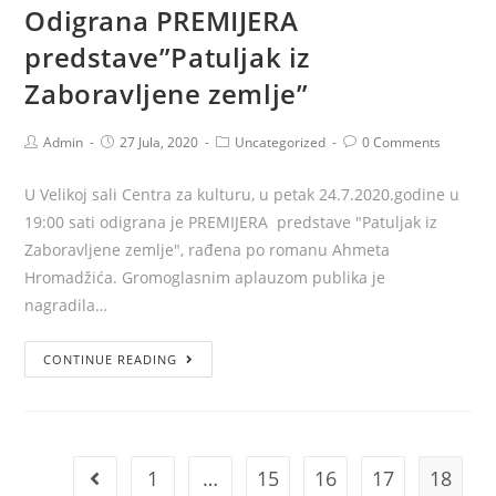
Odigrana PREMIJERA
predstave”Patuljak iz
Zaboravljene zemlje”
Admin
27 Jula, 2020
Uncategorized
0 Comments
U Velikoj sali Centra za kulturu, u petak 24.7.2020.godine u
19:00 sati odigrana je PREMIJERA predstave "Patuljak iz
Zaboravljene zemlje", rađena po romanu Ahmeta
Hromadžića. Gromoglasnim aplauzom publika je
nagradila…
CONTINUE READING
1
…
15
16
17
18