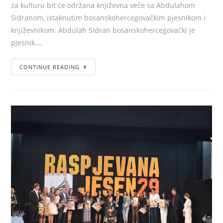
za kulturu bit će održana književna veče sa Abdulahom
Sidranom, istaknutim bosanskohercegovačkim pjesnikom i
književnikom. Abdulah Sidran bosanskohercegovački je
pjesnik,…
CONTINUE READING