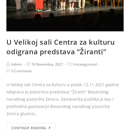
U Velikoj sali Centra za kulturu
odigrana predstava “Žiranti”
Admin
16 Novembra, 2021
Uncategorized
0 Comments
U Velikoj sali Centra za kulturu u petak, 12.11.2021.godine
odigrana je pozorišna predstava "Žiranti" Bosanskog
narodnog pozorišta Zenica. Zavidovićka publika je kao i
prethodna gostovanja Bosanskog narodnog pozorišta
Zenica glumce…
CONTINUE READING