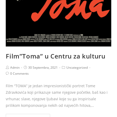
Film”Toma” u Centru za kulturu
Admin
30 Septembra, 2021
Uncategorized
0 Comments
Film “TOMA” je jedan impresionistički portret Tome
Zdravkovića koji prikazuje same njegove početke, baš kao i
vrhunac slave, njegove ljubavi koje su ga inspirisale
prilikom komponovanja nekih od najvećih hitova,…