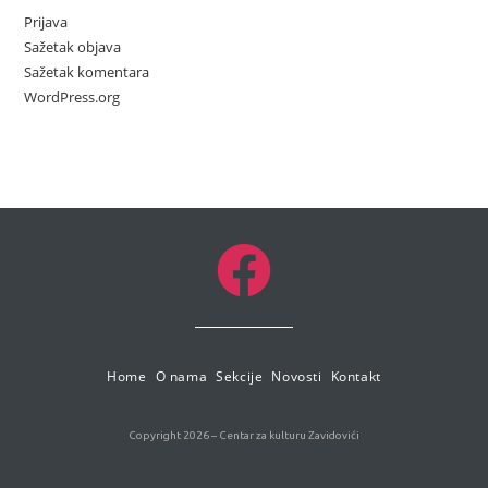
Prijava
Sažetak objava
Sažetak komentara
WordPress.org
Home
O nama
Sekcije
Novosti
Kontakt
Copyright 2026 – Centar za kulturu Zavidovići