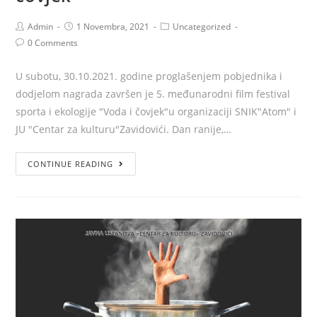
Admin
1 Novembra, 2021
Uncategorized
0 Comments
U subotu, 30.10.2021. godine proglašenjem pobjednika i
dodjelom nagrada završen je 5. međunarodni film festival
sporta i ekologije "Voda i čovjek"u organizaciji SNIK"Atom" i
JU "Centar za kulturu"Zavidovići. Dan ranije,…
CONTINUE READING