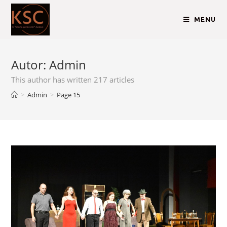
MENU
Autor:
Admin
This author has written 217 articles
>
Admin
>
Page 15