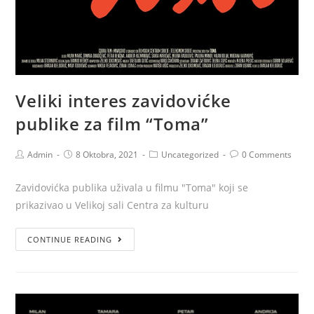
Veliki interes zavidovićke
publike za film “Toma”
Admin
8 Oktobra, 2021
Uncategorized
0 Comments
Zavidovićka publika uživala u filmu "Toma" koji se
prikazivao u Velikoj sali Centra za kulturu
CONTINUE READING