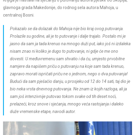
glavnoga grada Makedonije, do rodnog sela autora Mahoja, u
centralnoj Bosni.
Pokazalo se da dolazak do Mahoja nije bio kraj ovog putovanja.
Prolazile su godine, ali je to putovanje i dalje trajalo. Postalo mi je
jasno da sam ja tada krenuo na mnogo duži put, iako još ni izdaleka
nisam znao ni koliko je dugo to putovanje, ni gdje će me ono
dovesti. U međuvremenu sam shvatio i da ću, umjesto prvobitne
namjere da napišem priču o putovanju na koje sam tada krenuo,
zapravo morati ispričati priču ne o jednom, nego o dva putovanja!
Budući da sam pješačio danju, u prosjeku od 12 do 14 sati, taj dio je
bio neka vrsta dnevnog putovanja. Ne znam iz kojih razloga, ali ja
sam još intenzivnije putovao tokom svake od tih deset noći,
prelazeći, kroz snove i sjećanja, mnogo veća rastojanja i daleko
duže vremenske etape, navodi autor.