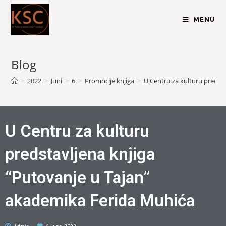
MENU
Blog
>
2022
>
Juni
>
6
>
Promocije knjiga
>
U Centru za kulturu predst
U Centru za kulturu
predstavljena knjiga
“Putovanje u Tajan”
akademika Ferida Muhića