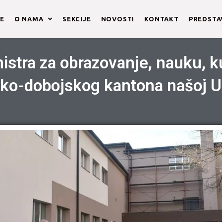
E
O NAMA
SEKCIJE
NOVOSTI
KONTAKT
PREDST
istra za obrazovanje, nauku, ku
čko-dobojskog kantona našoj U