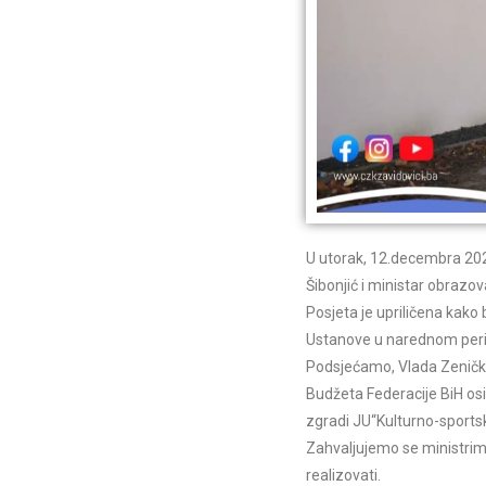
U utorak, 12.decembra 2023
Šibonjić i ministar obrazov
Posjeta je upriličena kako
Ustanove u narednom per
Podsjećamo, Vlada Zeničko
Budžeta Federacije BiH osi
zgradi JU“Kulturno-sportski
Zahvaljujemo se ministrima
realizovati.