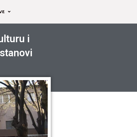
AVE
lturu i
stanovi