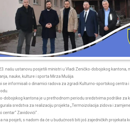
. našu ustanovu posjetili ministri u Vladi Zeničko-dobojskog kantona, 
anja, nauke, kulture i sporta Mirza Mušija.
 bi se informisali o dinamici radova za zgradi Kulturno-sportskog centra
iodu.
-dobojskog kantona je u prethodnom periodu sredstvima podrške za kap
gurala sredstva za realizaciju projekta „Termoizolacija zidova i zamjene
 centar“ Zavidovići“ .
 na posjeti, s nadom da će u budućnosti biti još zajedničkih projekata