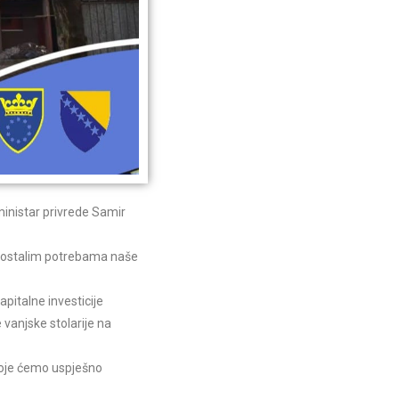
ministar privrede Samir
 i ostalim potrebama naše
italne investicije
 vanjske stolarije na
 koje ćemo uspješno