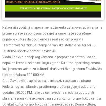
Nakon višegodišnjih napora menadžmenta ustanove i apliciranja na
brojne adrese sa ponosom obavještavamo naše sugrađane i
prijatelje kulture da počinjemo sa realizacijom projekta
“Termoizolacija zidova i zamjena vanjske stolarije na zgradi JU
“Kulturno-sportski centar” Zavidovići.
Vlada Zeničko-dobojskog kantona je prepoznala potrebu da se
napokon krene u rekonstrukciju zgrade Kulturno-sportskog centra,
koji je veoma važan za kulturni i društveni život građana Zavidovića,
i isti podržala sa 300.000 KM.
Grad Zavidovići je aplicirao na javni poziv raspisan od strane
Federalnog ministarstva prostornog uređenja gdje je odobreno
dodatnih 30.000 KM, tako da će navedena sredstva upotpuniti
planirane projektne aktivnosti na zgradi Kulturno-sportskog centra.
Objekat Kulturno-sportskog centra, nekadašnjeg Doma kulture,