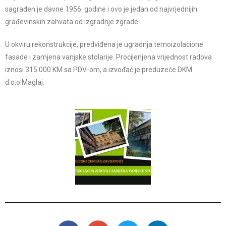
sagrađen je davne 1956. godine i ovo je jedan od najvrjednijih
građevinskih zahvata od izgradnje zgrade.
U okviru rekonstrukcije, predviđena je ugradnja temoizolacione
fasade i zamjena vanjske stolarije. Procijenjena vrijednost radova
iznosi 315.000 KM sa PDV-om, a izvođač je preduzeće DKM
d.o.o.Maglaj.