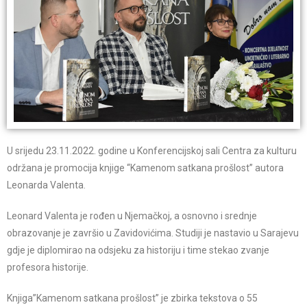
U srijedu 23.11.2022. godine u Konferencijskoj sali Centra za kulturu
održana je promocija knjige “Kamenom satkana prošlost” autora
Leonarda Valenta.
Leonard Valenta je rođen u Njemačkoj, a osnovno i srednje
obrazovanje je završio u Zavidovićima. Studiji je nastavio u Sarajevu
gdje je diplomirao na odsjeku za historiju i time stekao zvanje
profesora historije.
Knjiga”Kamenom satkana prošlost” je zbirka tekstova o 55