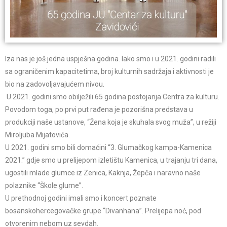
Iza nas je još jedna uspješna godina. Iako smo i u 2021. godini radili
sa ograničenim kapacitetima, broj kulturnih sadržaja i aktivnosti je
bio na zadovoljavajućem nivou.
U 2021. godini smo obilježili 65 godina postojanja Centra za kulturu.
Povodom toga, po prvi put rađena je pozorišna predstava u
produkciji naše ustanove, “Žena koja je skuhala svog muža”, u režiji
Miroljuba Mijatovića.
U 2021. godini smo bili domaćini “3. Glumačkog kampa-Kamenica
2021.” gdje smo u prelijepom izletištu Kamenica, u trajanju tri dana,
ugostili mlade glumce iz Zenica, Kaknja, Žepča i naravno naše
polaznike “Škole glume”.
U prethodnoj godini imali smo i koncert poznate
bosanskohercegovačke grupe “Divanhana”. Prelijepa noć, pod
otvorenim nebom uz sevdah.