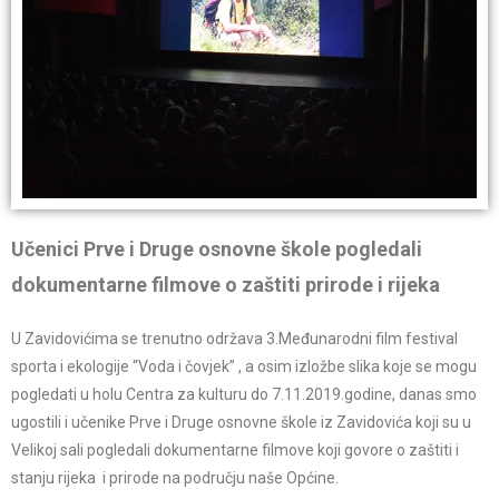
Učenici Prve i Druge osnovne škole pogledali
dokumentarne filmove o zaštiti prirode i rijeka
U Zavidovićima se trenutno održava 3.Međunarodni film festival
sporta i ekologije “Voda i čovjek” , a osim izložbe slika koje se mogu
pogledati u holu Centra za kulturu do 7.11.2019.godine, danas smo
ugostili i učenike Prve i Druge osnovne škole iz Zavidovića koji su u
Velikoj sali pogledali dokumentarne filmove koji govore o zaštiti i
stanju rijeka i prirode na području naše Općine.