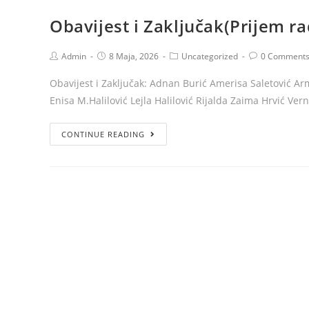
Obavijest i Zaključak(Prijem r
Admin
8 Maja, 2026
Uncategorized
0 Comment
Obavijest i Zaključak: Adnan Burić Amerisa Saletović Ar
Enisa M.Halilović Lejla Halilović Rijalda Zaima Hrvić V
CONTINUE READING