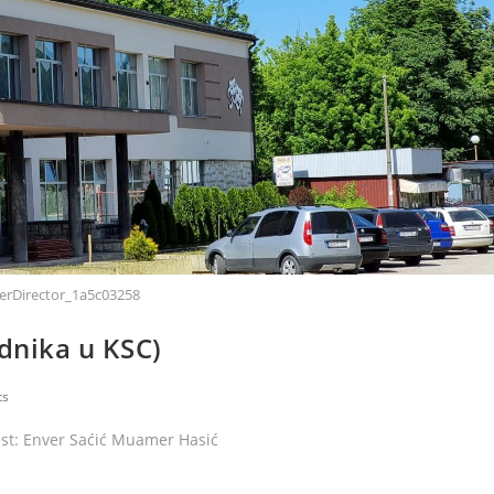
erDirector_1a5c03258
adnika u KSC)
ts
st: Enver Saćić Muamer Hasić