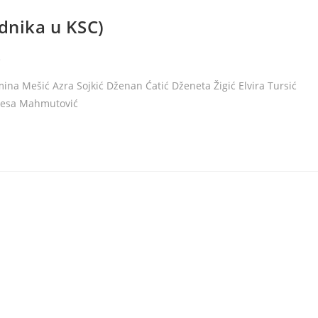
adnika u KSC)
s
mina Mešić Azra Sojkić Dženan Ćatić Dženeta Žigić Elvira Tursić
ernesa Mahmutović