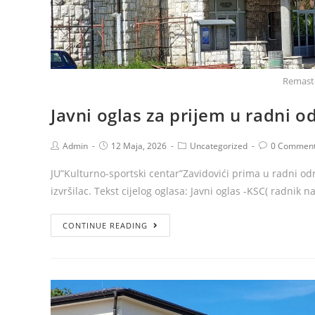
Remast
Javni oglas za prijem u radni o
Admin
12 Maja, 2026
Uncategorized
0 Commen
JU”Kulturno-sportski centar”Zavidovići prima u radni od
izvršilac. Tekst cijelog oglasa: Javni oglas -KSC( radnik n
CONTINUE READING