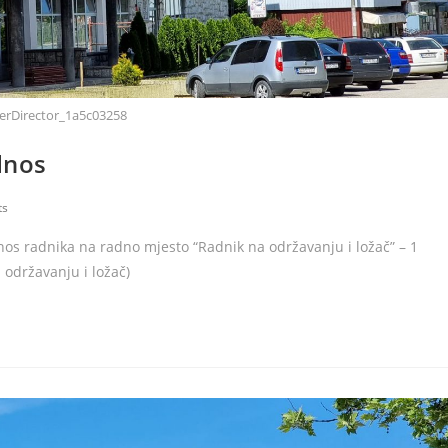
erDirector_1a5c03258
dnos
ts
nos radnika na radno mjesto “Radnik na održavanju i ložač” – 1
a održavanju i ložač)