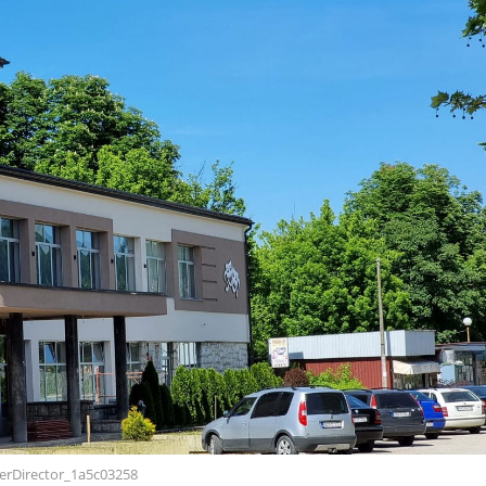
erDirector_1a5c03258