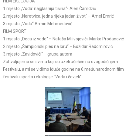
FILM EKOLOGIJA
1.mjesto „Voda: najglasnija tišina“- Alen Čamdžić
2.mjesto „Neretvica, jedna rijeka jedan život“ – Amel Emrić
3.mjesto „Voda“ Armin Mehmedović
FILM SPORT
1.mjesto „Deca iz vode“ – Nataša Milivojević i Marko Prodanović
2.mjesto „Šampionski ples na Ibru“ – Božidar Radomirović
3.mjesto „Zavidovići“ – grupa autora
Zahvaljujemo se svima koji su uzeli ušešće na ovogodišnjem
Festivalu, a mi se vidimo iduće godine na 6.međunarodnom film
festivalu sporta i ekologije “Voda i čovjek”.