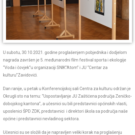
U subotu, 30.10.2021. godine proglašenjem pobjednika i dodjelom
nagrada završen je 5. međunarodni film festival sporta i ekologije
“Voda i čovjek”u organizaciji SNIK”Atom” i JU “Centar za
kulturu”Zavidovići.
Dan ranije, u petak u Konferencijskoj sali Centra za kulturu održan je
Okrugli sto na temu: “Uspostavljanje JU Zaštićena područja Zeničko-
dobojskog kantona”, a učesnici su bili predstavnici općinskih vlasti,
uposlenici ŠPD ZDK, predstavnici i direktori škola sa područja naše
općine i predstavnici nevladinog sektora.
Učesnici su se složili da je napravljen veliki korak na proglašenju