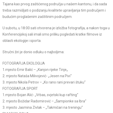
Tajana kao prvog zaštićenog područja u našem kantonu, i da sada
treba razmišljati o podizanju kvalitete upravljanja tim područjem i
budućim proglašenim zaštitinim područjem.
U subotu, u 18:00 sati otvorena je izložba fotografija, a nakon toga u
Konferencijskoj sali imali smo priliku pogledati kratke filmove iz
oblasti ekologije i sporta.
Stručni žiri je donio odluku o najboljima:
FOTOGRAFIJA EKOLOGIJA
1.mjesto Emir Balić – „Kanjon rijeke Tinje„
2. mjesto Nataša Milivojević- „Jesen na Pivi“
3. mjesto Nikola Petrov – „Ko rano rani prevari štuku“
FOTOGRAFIJA SPORT
1.mjesto Bojan Alić- „Vrbas, svjetski kup rafting“
2. mjesto Božidar Radomirović – „Šampionke sa Ibra“
3. mjesto Jasmina Zivlak – „Takmičari na treningu“