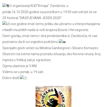
U organizaciji KUD”Krivaja” Zavidovići, u
petak,16.10.2020.godine sa početkom u 19:00 sati održat će se
29.festival “RASPJEVANA JESEN 2020”.
I ove godine imat ćemo priliku da uživamo u interpretacijama
mladih muzičkih nada iz svih krajeva Bosne i Hercegovine.
Osim gostiju, imat ćemo i dva predstavnika iz Zavidovića, te vas
pozivamo da ih svi zajedno podržimo
.
Specijalni gosti večeri su Medina Ganibegović i Silvano Komazec.
Obzirom na svima nama poznatu situaciju oko Korona virusa, broj
mjesta u Velikoj sali je ograničen.
Cijena ulaznice je 5 KM.
Vidimo se u petak, u 19 sati.
Dobro došli
.